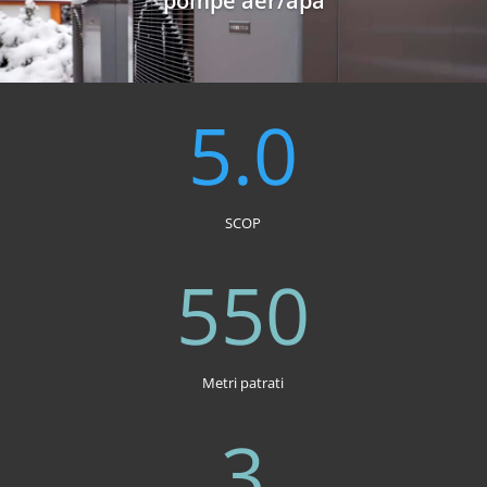
pompe aer/apa
5.0
SCOP
550
Metri patrati
3