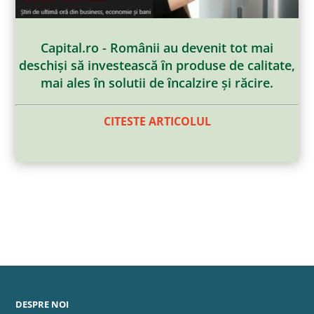
Capital.ro - Românii au devenit tot mai
deschiși să investească ȋn produse de calitate,
mai ales ȋn solutii de ȋncalzire și răcire.
CITESTE ARTICOLUL
DESPRE NOI