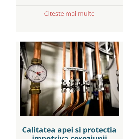
Citeste mai multe
Calitatea apei si protectia
impotriva coroziunii