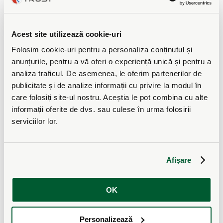
CITESTE CUM ITI POTI CONTROLA POMPA
DE PE TELEFON
Acest site utilizează cookie-uri
Folosim cookie-uri pentru a personaliza conținutul și
anunțurile, pentru a vă oferi o experiență unică și pentru a
analiza traficul. De asemenea, le oferim partenerilor de
publicitate și de analize informații cu privire la modul în
care folosiți site-ul nostru. Aceștia le pot combina cu alte
informații oferite de dvs. sau culese în urma folosirii
serviciilor lor.
De ce sa alegi TRUST ?
Afişare
OK
Personalizează