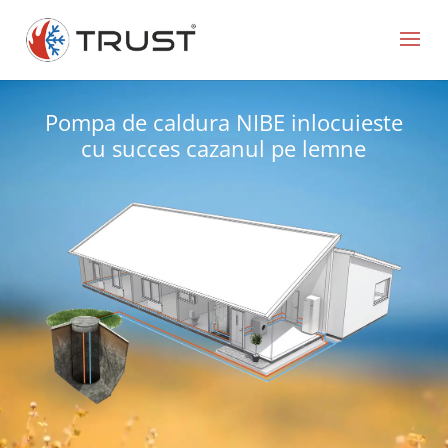
Pompa de caldura NIBE inlocuieste
cu succes cazanul pe lemne