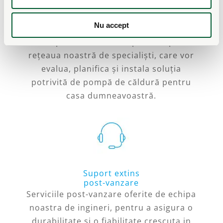
Retea de Parteneri
Nu accept
Specializati
Pompele NIBE sunt disponibile prin
rețeaua noastră de specialiști, care vor
evalua, planifica și instala soluția
potrivită de pompă de căldură pentru
casa dumneavoastră.
Suport extins
post-vanzare
Serviciile post-vanzare oferite de echipa
noastra de ingineri, pentru a asigura o
durabilitate si o fiabilitate crescuta in