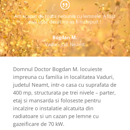
Am scapat de toata nebunia cu lemnele. A fost
mai usor decat mi-as fi inchipuit !
Bogdan M.
Vaduri jud. Neamt
Domnul Doctor Bogdan M. locuieste
impreuna cu familia in localitatea Vaduri,
judetul Neamt, intr-o casa cu suprafata de
400 mp, structurata pe trei nivele – parter,
etaj si mansarda si foloseste pentru
incalzire o instalatie alcatuita din
radiatoare si un cazan pe lemne cu
gazeificare de 70 kW.