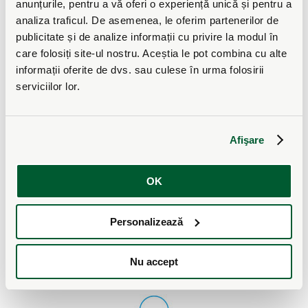
anunțurile, pentru a vă oferi o experiență unică și pentru a
analiza traficul. De asemenea, le oferim partenerilor de
De ce sa alegi TRUST ?
publicitate și de analize informații cu privire la modul în
care folosiți site-ul nostru. Aceștia le pot combina cu alte
informații oferite de dvs. sau culese în urma folosirii
serviciilor lor.
Afişare
Retea de Parteneri
Specializati
OK
Pompele NIBE sunt disponibile prin
rețeaua noastră de specialiști, care vor
evalua, planifica și instala soluția
Personalizează
potrivită de pompă de căldură pentru
casa dumneavoastră.
Nu accept