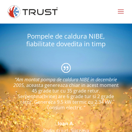
Pompele de caldura NIBE,
fiabilitate dovedita in timp
“Am montat pompa de caldura NIBE in decembrie
2005,
aceasta genereaza chiar in acest moment
45 grade tur cu 35 grade retur.
Serpentina(brine) are 6 grade tur si 2 grade
retur. Genereza 9.5 kW termic cu 2.34 kW
consum electric.
”
Ioan A.
Radauti jud. Suceava