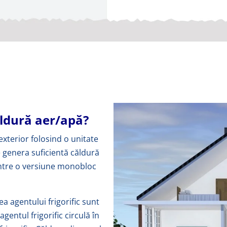
ldură aer/apă?
xterior folosind o unitate
e genera suficientă căldură
e între o versiune monobloc
 agentului frigorific sunt
gentul frigorific circulă în