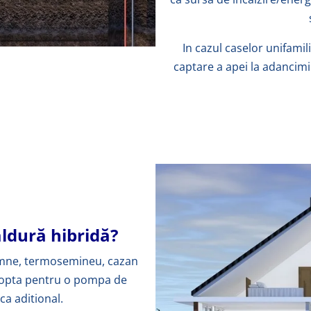
In cazul caselor unifamil
captare a apei la adancimi
ldură hibridă?
lemne, termosemineu, cazan
i opta pentru o pompa de
ca aditional.