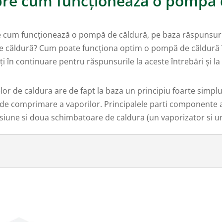
pre cum funcționează o pompă 
re cum funcționează o pompă de căldură, pe baza răspunsuril
 de căldură? Cum poate funcționa optim o pompă de căldură 
iți în continuare pentru răspunsurile la aceste întrebări și la
or de caldura are de fapt la baza un principiu foarte simplu
gia de comprimare a vaporilor. Principalele parti component
nsiune si doua schimbatoare de caldura (un vaporizator si u