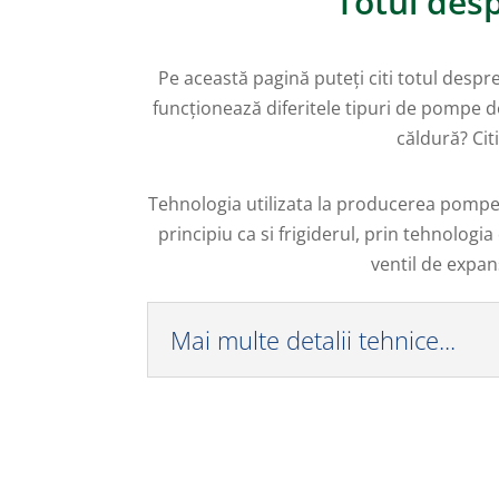
Totul des
Pe această pagină puteți citi totul desp
funcționează diferitele tipuri de pompe
căldură?
Cit
Tehnologia utilizata la producerea pompel
principiu ca si frigiderul, prin tehnolo
ventil de expa
Mai multe detalii tehnice...