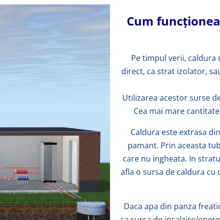
Cum funcționea
Pe timpul verii, caldura 
direct, ca strat izolator, s
Utilizarea acestor surse d
Cea mai mare cantitate 
Caldura este extrasa din 
pamant. Prin aceasta tubu
care nu ingheata.
In strat
afla o sursa de caldura cu 
Daca apa din panza freatica
ca sursa de incalzire/energ