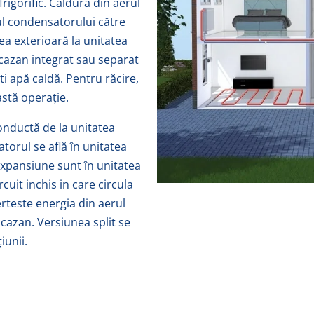
rigorific. Căldura din aerul
ul condensatorului către
ea exterioară la unitatea
 cazan integrat sau separat
ti apă caldă. Pentru răcire,
stă operație.
conductă de la unitatea
torul se află în unitatea
expansiune sunt în unitatea
cuit inchis in care circula
erteste energia din aerul
 cazan. Versiunea split se
iunii.