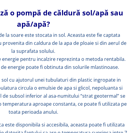
ză o pompă de căldură sol/apă sau
apă
/apă?
de la soare este stocata in sol. Aceasta este fie captata
au provenita din caldura de la apa de ploaie si din aerul de
la suprafata solului.
e energie pentru incalzire reprezinta o metoda rentabila.
de energie poate fi obtinuta din solurile mlastinoase.
sol cu ajutorul unei tubulaturi din plastic ingropate in
latura circula o emulsie de apa si glicol, nepoluanta si
ul de subsol inferior al asa-numitului “strat geotermal” se
o temperatura aproape constanta, ce poate fi utilizata pe
toata perioada anului.
 este disponibila si accesibila, aceasta poate fi utilizata
ie datorita faptului ca are o temperatura cuprinsa intre 7