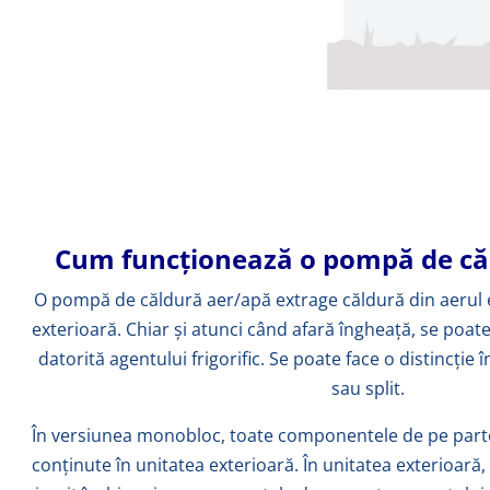
Cum funcționează o pompă de că
O pompă de căldură aer/apă extrage căldură din aerul e
exterioară. Chiar și atunci când afară îngheață, se poat
datorită agentului frigorific. Se poate face o distincți
sau split.
În versiunea monobloc, toate componentele de pe partea
conținute în unitatea exterioară. În unitatea exterioară, a