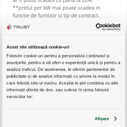
ar fi putut scadea cu pana la 20%.
**pretul per kW mai poate scadea in
functie de furnizor si tip de contract.
Acest site utilizează cookie-uri
Folosim cookie-uri pentru a personaliza conținutul și
anunțurile, pentru a vă oferi o experiență unică și pentru a
Acum clientul nostru isi monitorizeaza
analiza traficul. De asemenea, le oferim partenerilor de
PDC prin intermediul internetului, cu
publicitate și de analize informații cu privire la modul în
aplicatia NIBE Uplink, pe care o poate
care folosiți site-ul nostru. Aceștia le pot combina cu alte
descarca din APP Store si Google Play.
informații oferite de dvs. sau culese în urma folosirii
serviciilor lor.
Afişare