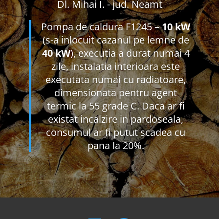
Dl. Mihai I. - jud. Neamt
Pompa de caldura F1245 –
10 kW
(s-a inlocuit cazanul pe lemne de
40 kW
), executia a durat numai 4
zile, instalatia interioara este
executata numai cu radiatoare,
dimensionata pentru agent
termic la 55 grade C. Daca ar fi
existat incalzire in pardoseala,
consumul ar fi putut scadea cu
pana la 20%.