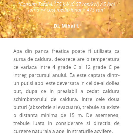
“Consum Total 4.175 kW (0.57 ron/kW) / 5 luni
iarna => cost mediu lunar = 475 ron”
Dl. Mihai I.
Apa din panza freatica poate fi utilizata ca
sursa de caldura, deoarece are o temperatura
ce variaza intre 4 grade C si 12 grade C pe
intreg parcursul anului. Ea este captata dintr-
un put si apoi este deversata in cel de-al doilea
put, dupa ce in prealabil a cedat caldura
schimbatorului de caldura. Intre cele doua
puturi (absorbtie si evacuare), trebuie sa existe
o distanta minima de 15 m. De asemenea,
trebuie luata in considerare si directia de
curgere naturala a apei in straturile acvifere.