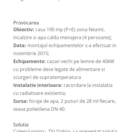
Provocarea
Obiectiv:
casa 190 mp (P+E) zona Neamt,
incalzire si apa calda menajera (4 persoane);
Data:
montajul echipamentelor s-a efectuat in
noiembrie 2015;
Echipamente:
cazan vechi pe lemne de 40kW
cu probleme dese legate de alimentare si
scurgeri de supratemperatura
Instalatie interioara:
racordare la instalatia
cu radiatoare existenta;
Sursa:
foraje de apa, 2 puturi de 28 ml fiecare,
teava polietilena DN 40.
Solutia
Colegul nostru, Titi Dabija, i-a prezentat solutia