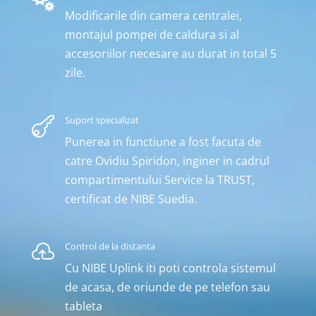

Modificarile din camera centralei,
montajul pompei de caldura si al
accesoriilor necesare au durat in total 5
zile.
Suport specializat

Punerea in functiune a fost facuta de
catre Ovidiu Spiridon, inginer in cadrul
compartimentului Service la TRUST,
certificat de NIBE Suedia.
Control de la distanta

Cu NIBE Uplink iti poti controla sistemul
de acasa, de oriunde de pe telefon sau
tableta