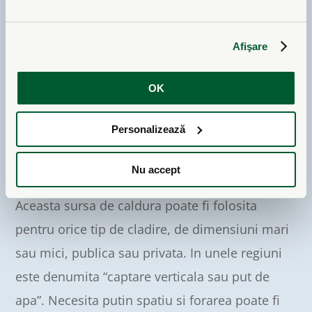
Afişare
COLECTOR VERTICAL CU FORAJ
OK
In stratul de subsol inferior al asa-numitului
Personalizează
“strat geotermal” se afla o sursa de caldura cu o
temperatura aproape constanta, ce poate fi
Nu accept
utilizata pe toata perioada anului.
Aceasta sursa de caldura poate fi folosita
pentru orice tip de cladire, de dimensiuni mari
sau mici, publica sau privata. In unele regiuni
este denumita “captare verticala sau put de
apa”. Necesita putin spatiu si forarea poate fi