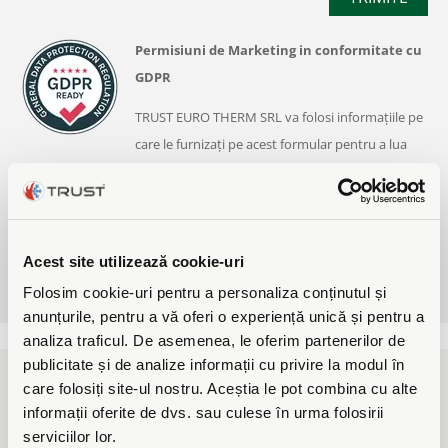
Permisiuni de Marketing in conformitate cu
GDPR
TRUST EURO THERM SRL va folosi informațiile pe
care le furnizați pe acest formular pentru a lua
legatura cu dvs, și pentru a vă oferi actualizări și informatii. Făcând
click pentru a trimite acest formular, confirmați că informațiile pe
care le furnizați vor fi transferate catre noi pentru procesare în
conformitate cu
Politica de confidențialitate & Termenii si conditiile
Acest site utilizează cookie-uri
TRUST
.
Folosim cookie-uri pentru a personaliza conținutul și
anunțurile, pentru a vă oferi o experiență unică și pentru a
analiza traficul. De asemenea, le oferim partenerilor de
publicitate și de analize informații cu privire la modul în
care folosiți site-ul nostru. Aceștia le pot combina cu alte
informații oferite de dvs. sau culese în urma folosirii
Surse de energie pentru
serviciilor lor.