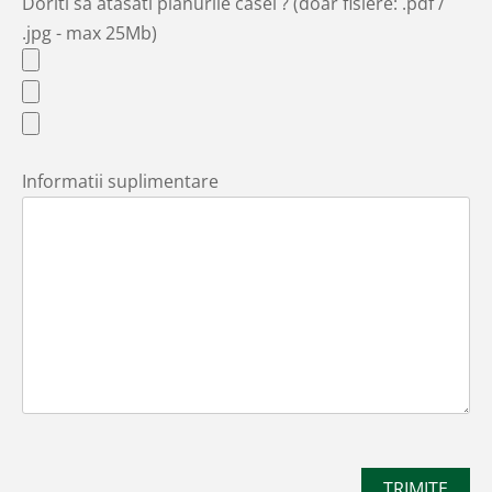
Doriti sa atasati planurile casei ? (doar fisiere: .pdf /
.jpg - max 25Mb)
Informatii suplimentare