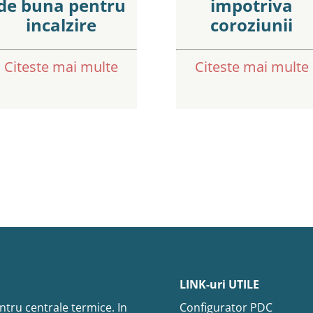
de buna pentru
impotriva
incalzire
coroziunii
Citeste mai multe
Citeste mai multe
LINK-uri UTILE
ntru centrale termice. In
Configurator PDC