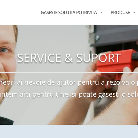
GASESTE SOLUTIA POTRIVITA
PRODUSE
SERVICE & SUPORT
neori ai nevoie de ajutor pentru a rezolva o
tem aici pentru tine, si poate gasesti o sol