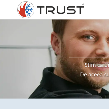
Stim ca u
De aceea sun