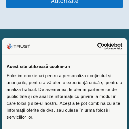
Autorizate
DESPRE NOI
Totul a inceput in anul 1993 cu o reprezentanta
pentru centrale termice. In urmatoarele doua decenii
Acest site utilizează cookie-uri
de activitate, ne-am extins, reusind sa castigam
Folosim cookie-uri pentru a personaliza conținutul și
increderea clientilor nostri si sa ne impunem ca
anunțurile, pentru a vă oferi o experiență unică și pentru a
experti in sisteme de incalzire, racire si ventilatie, cu
analiza traficul. De asemenea, le oferim partenerilor de
solutii de proiectare complete si service post vanzare
publicitate și de analize informații cu privire la modul în
certificat.
care folosiți site-ul nostru. Aceștia le pot combina cu alte
informații oferite de dvs. sau culese în urma folosirii
In ultimii 30 ani sigla noastra a fost adaptata design-
serviciilor lor.
ului modern. Noua identitate de brand a luat in