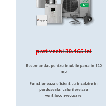
pret vechi 30.165 lei
Recomandat pentru imobile pana in 120
mp
Functioneaza eficient cu incalzire in
pardoseala, calorifere sau
ventiloconvectoare.