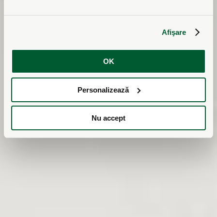
Filtrarea
electrostatica a
Afişare
aerului SABIANA
OK
Crystall
Personalizează
Nu accept